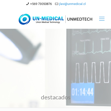
+569 73050876
jlavi@unmedical.cl
destacados