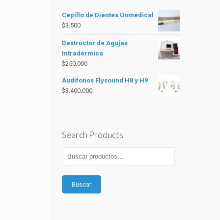
Cepillo de Dientes Unmedical
$
3.500
Destructor de Agujas
Intradérmica
$
250.000
Audífonos Flysound H8 y H9
$
3.400.000
Search Products
Buscar