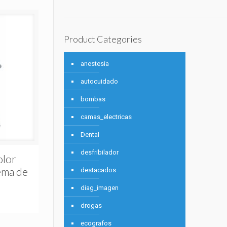
Product Categories
anestesia
autocuidado
bombas
camas_electricas
Dental
desfribilador
olor
ema de
destacados
diag_imagen
drogas
ecografos