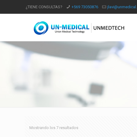
¿TIENE CONSULTAS?
+569 73050876
jlavi@unmedical.
Mostrando los 7 resultados