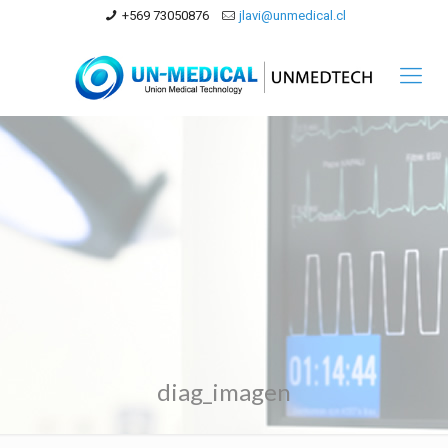
+569 73050876
jlavi@unmedical.cl
diag_imagen