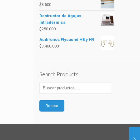
$
3.500
Destructor de Agujas
Intradérmica
$
250.000
Audífonos Flysound H8 y H9
$
3.400.000
Search Products
Buscar