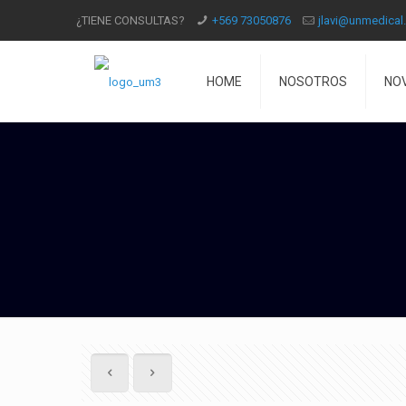
¿TIENE CONSULTAS?
+569 73050876
jlavi@unmedical.
HOME
NOSOTROS
NO