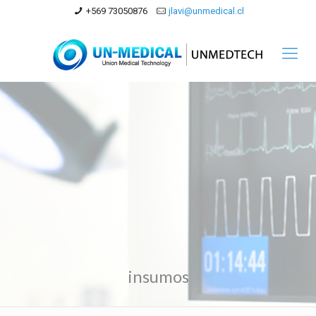
+569 73050876
jlavi@unmedical.cl
insumos