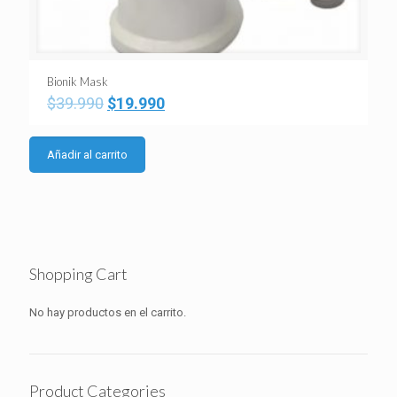
Bionik Mask
El
El
$
39.990
$
19.990
precio
precio
original
actual
era:
es:
Añadir al carrito
$39.990.
$19.990.
Shopping Cart
No hay productos en el carrito.
Product Categories