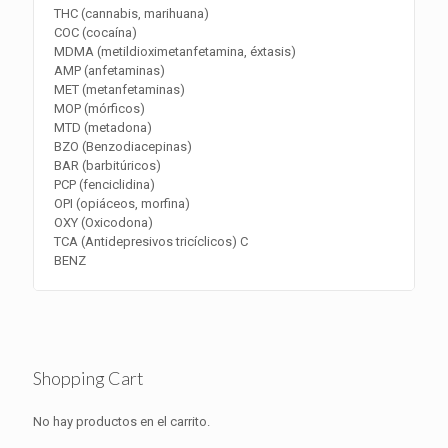
THC (cannabis, marihuana)
COC (cocaína)
MDMA (metildioximetanfetamina, éxtasis)
AMP (anfetaminas)
MET (metanfetaminas)
MOP (mórficos)
MTD (metadona)
BZO (Benzodiacepinas)
BAR (barbitúricos)
PCP (fenciclidina)
OPI (opiáceos, morfina)
OXY (Oxicodona)
TCA (Antidepresivos tricíclicos) C
BENZ
Shopping Cart
No hay productos en el carrito.