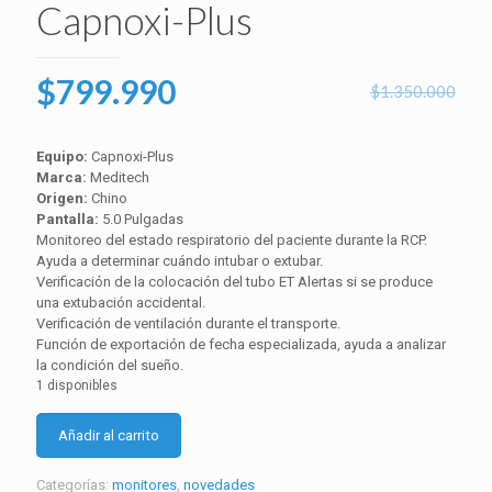
Capnoxi-Plus
El
El
$
799.990
$
1.350.000
precio
precio
original
actual
Equipo:
Capnoxi-Plus
era:
Marca:
Meditech
es:
Origen:
Chino
$1.350.000.
$799.990.
Pantalla:
5.0 Pulgadas
Monitoreo del estado respiratorio del paciente durante la RCP.
Ayuda a determinar cuándo intubar o extubar.
Verificación de la colocación del tubo ET Alertas si se produce
una extubación accidental.
Verificación de ventilación durante el transporte.
Función de exportación de fecha especializada, ayuda a analizar
la condición del sueño.
1 disponibles
Monitor
Añadir al carrito
de
Paciente
Capnoxi-
Categorías:
monitores
,
novedades