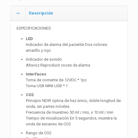
Plus
cantidad
Descripción
ESPECIFICACIONES:
LED
Indicador de alarma del paciente Dos colores:
amarillo y rojo
Indicador de sonido
Altavoz Reproducir voces de alarma
Interfaces
Toma de corriente de 12VDC * 1pc
Toma USB MINI USB * 1
CO2
Principio NDIR óptica de haz único, doble longitud de
onda, sin partes móviles.
Frecuencia de muestreo 50 ml / min, ± 10 ml / min
Tiempo de inicialización En 5 segundos, muestra la
onda de escaneo de CO2
Rango de CO2