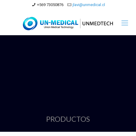
+569 73050876
jlavi@unmedical.cl
PRODUCTOS