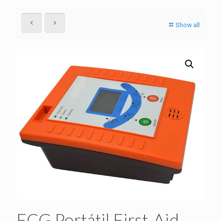
Show all
ECG Portátil First-Aid