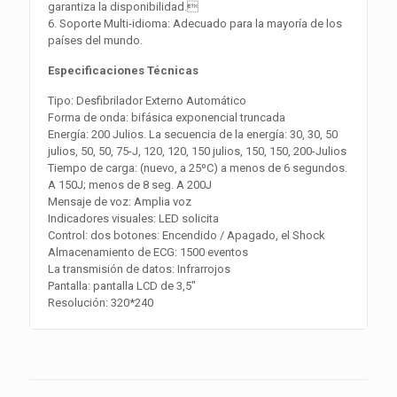
garantiza la disponibilidad.
6. Soporte Multi-idioma: Adecuado para la mayoría de los
países del mundo.
Especificaciones Técnicas
Tipo: Desfibrilador Externo Automático
Forma de onda: bifásica exponencial truncada
Energía: 200 Julios. La secuencia de la energía: 30, 30, 50
julios, 50, 50, 75-J, 120, 120, 150 julios, 150, 150, 200-Julios
Tiempo de carga: (nuevo, a 25ºC) a menos de 6 segundos.
A 150J; menos de 8 seg. A 200J
Mensaje de voz: Amplia voz
Indicadores visuales: LED solicita
Control: dos botones: Encendido / Apagado, el Shock
Almacenamiento de ECG: 1500 eventos
La transmisión de datos: Infrarrojos
Pantalla: pantalla LCD de 3,5″
Resolución: 320*240