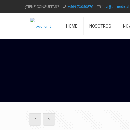
¿TIENE CONSULTAS?
+569 73050876
jlavi@unmedical.
HOME
NOSOTROS
NO