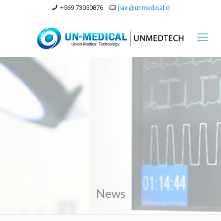
+569 73050876
jlavi@unmedical.cl
News