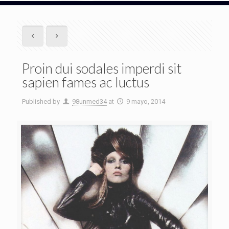
Proin dui sodales imperdi sit
sapien fames ac luctus
Published by
98unmed34
at
9 mayo, 2014