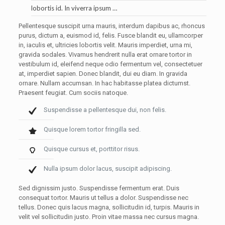
lobortis id. In viverra ipsum …
Pellentesque suscipit urna mauris, interdum dapibus ac, rhoncus
purus, dictum a, euismod id, felis. Fusce blandit eu, ullamcorper
in, iaculis et, ultricies lobortis velit. Mauris imperdiet, urna mi,
gravida sodales. Vivamus hendrerit nulla erat ornare tortor in
vestibulum id, eleifend neque odio fermentum vel, consectetuer
at, imperdiet sapien. Donec blandit, dui eu diam. In gravida
ornare. Nullam accumsan. In hac habitasse platea dictumst.
Praesent feugiat. Cum sociis natoque.
Suspendisse a pellentesque dui, non felis.
Quisque lorem tortor fringilla sed.
Quisque cursus et, porttitor risus.
Nulla ipsum dolor lacus, suscipit adipiscing.
Sed dignissim justo. Suspendisse fermentum erat. Duis
consequat tortor. Mauris ut tellus a dolor. Suspendisse nec
tellus. Donec quis lacus magna, sollicitudin id, turpis. Mauris in
velit vel sollicitudin justo. Proin vitae massa nec cursus magna.