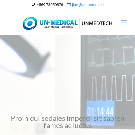
+569 73050876
jlavi@unmedical.cl
Proin dui sodales imperdi sit sapien
fames ac luctus