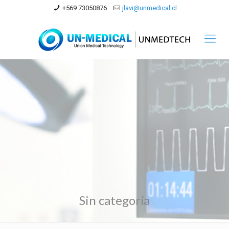
+569 73050876
jlavi@unmedical.cl
Sin categoría