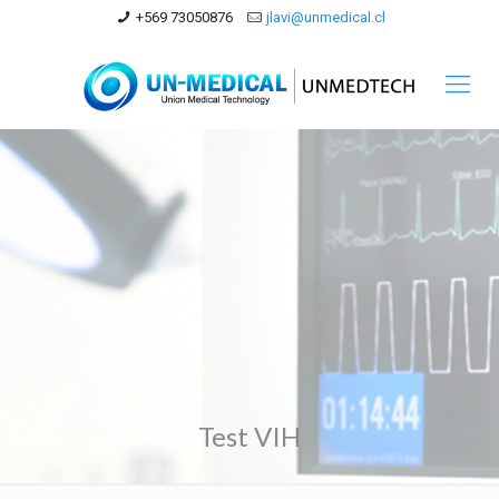
+569 73050876
jlavi@unmedical.cl
Test VIH