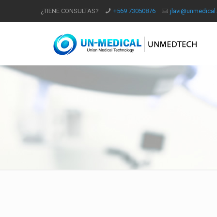
¿TIENE CONSULTAS?
+569 73050876
jlavi@unmedical.