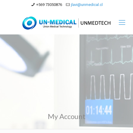
+569 73050876
jlavi@unmedical.cl
My Account