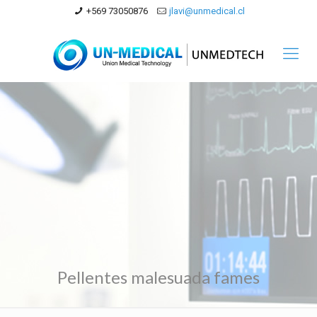
+569 73050876
jlavi@unmedical.cl
Pellentes malesuada fames