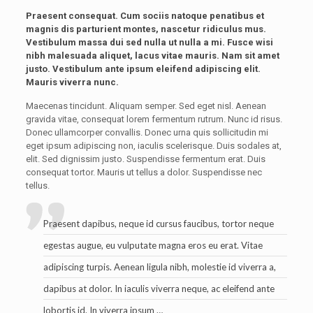
Praesent consequat. Cum sociis natoque penatibus et
magnis dis parturient montes, nascetur ridiculus mus.
Vestibulum massa dui sed nulla ut nulla a mi. Fusce wisi
nibh malesuada aliquet, lacus vitae mauris. Nam sit amet
justo. Vestibulum ante ipsum eleifend adipiscing elit.
Mauris viverra nunc.
Maecenas tincidunt. Aliquam semper. Sed eget nisl. Aenean
gravida vitae, consequat lorem fermentum rutrum. Nunc id risus.
Donec ullamcorper convallis. Donec urna quis sollicitudin mi
eget ipsum adipiscing non, iaculis scelerisque. Duis sodales at,
elit. Sed dignissim justo. Suspendisse fermentum erat. Duis
consequat tortor. Mauris ut tellus a dolor. Suspendisse nec
tellus.
Praesent dapibus, neque id cursus faucibus, tortor neque
egestas augue, eu vulputate magna eros eu erat. Vitae
adipiscing turpis. Aenean ligula nibh, molestie id viverra a,
dapibus at dolor. In iaculis viverra neque, ac eleifend ante
lobortis id. In viverra ipsum …